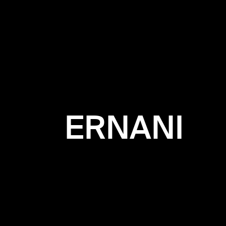
ERNANI